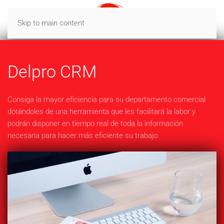
Skip to main content
Delpro CRM
Consiga la mayor eficiencia para su departamento comercial
dotándoles de una herramienta que les facilitará la labor y
podrán disponer en tiempo real de toda la información
necesaria para hacer más eficiente su trabajo.